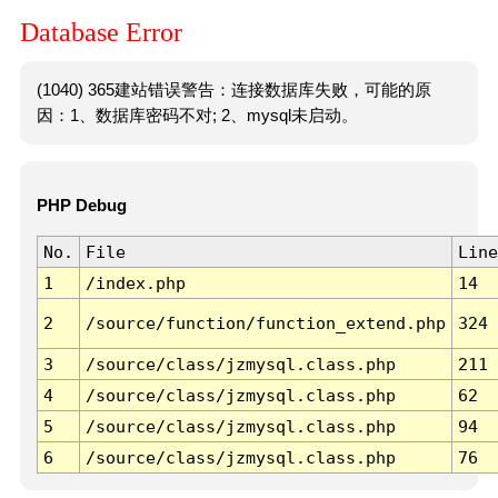
Database Error
(1040) 365建站错误警告：连接数据库失败，可能的原
因：1、数据库密码不对; 2、mysql未启动。
PHP Debug
No.
File
Line
1
/index.php
14
2
/source/function/function_extend.php
324
3
/source/class/jzmysql.class.php
211
4
/source/class/jzmysql.class.php
62
5
/source/class/jzmysql.class.php
94
6
/source/class/jzmysql.class.php
76