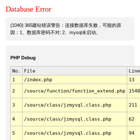
Database Error
(1040) 365建站错误警告：连接数据库失败，可能的原
因：1、数据库密码不对; 2、mysql未启动。
PHP Debug
No.
File
Line
1
/index.php
13
2
/source/function/function_extend.php
1548
3
/source/class/jzmysql.class.php
211
4
/source/class/jzmysql.class.php
62
5
/source/class/jzmysql.class.php
94