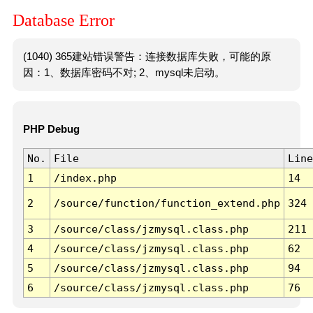
Database Error
(1040) 365建站错误警告：连接数据库失败，可能的原
因：1、数据库密码不对; 2、mysql未启动。
PHP Debug
No.
File
Line
1
/index.php
14
2
/source/function/function_extend.php
324
3
/source/class/jzmysql.class.php
211
4
/source/class/jzmysql.class.php
62
5
/source/class/jzmysql.class.php
94
6
/source/class/jzmysql.class.php
76