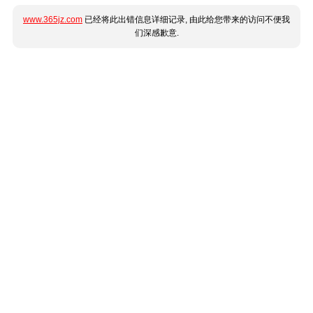
www.365jz.com
已经将此出错信息详细记录, 由此给您带来的访问不便我
们深感歉意.