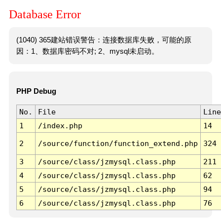
Database Error
(1040) 365建站错误警告：连接数据库失败，可能的原
因：1、数据库密码不对; 2、mysql未启动。
PHP Debug
No.
File
Line
1
/index.php
14
2
/source/function/function_extend.php
324
3
/source/class/jzmysql.class.php
211
4
/source/class/jzmysql.class.php
62
5
/source/class/jzmysql.class.php
94
6
/source/class/jzmysql.class.php
76