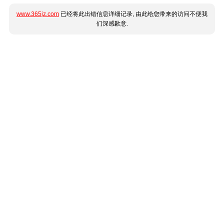
www.365jz.com
已经将此出错信息详细记录, 由此给您带来的访问不便我
们深感歉意.