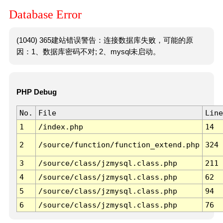
Database Error
(1040) 365建站错误警告：连接数据库失败，可能的原
因：1、数据库密码不对; 2、mysql未启动。
PHP Debug
No.
File
Line
1
/index.php
14
2
/source/function/function_extend.php
324
3
/source/class/jzmysql.class.php
211
4
/source/class/jzmysql.class.php
62
5
/source/class/jzmysql.class.php
94
6
/source/class/jzmysql.class.php
76