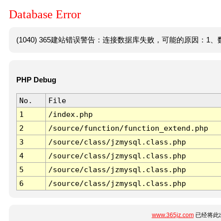
Database Error
(1040) 365建站错误警告：连接数据库失败，可能的原因：1、数
PHP Debug
No.
File
1
/index.php
2
/source/function/function_extend.php
3
/source/class/jzmysql.class.php
4
/source/class/jzmysql.class.php
5
/source/class/jzmysql.class.php
6
/source/class/jzmysql.class.php
www.365jz.com
已经将此