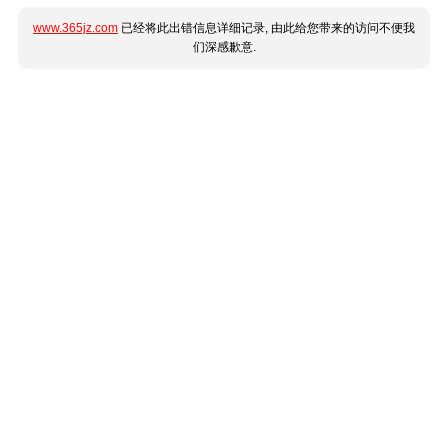
www.365jz.com
已经将此出错信息详细记录, 由此给您带来的访问不便我
们深感歉意.