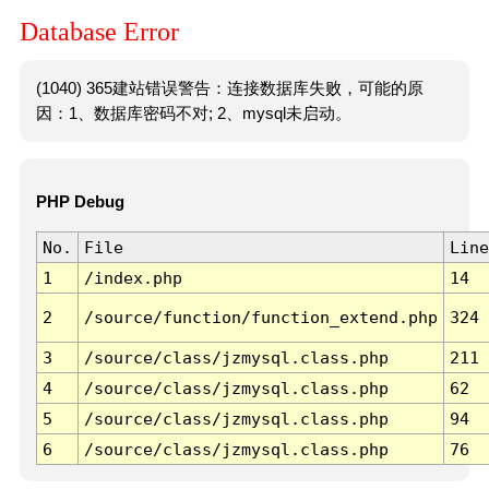
Database Error
(1040) 365建站错误警告：连接数据库失败，可能的原
因：1、数据库密码不对; 2、mysql未启动。
PHP Debug
No.
File
Line
1
/index.php
14
2
/source/function/function_extend.php
324
3
/source/class/jzmysql.class.php
211
4
/source/class/jzmysql.class.php
62
5
/source/class/jzmysql.class.php
94
6
/source/class/jzmysql.class.php
76