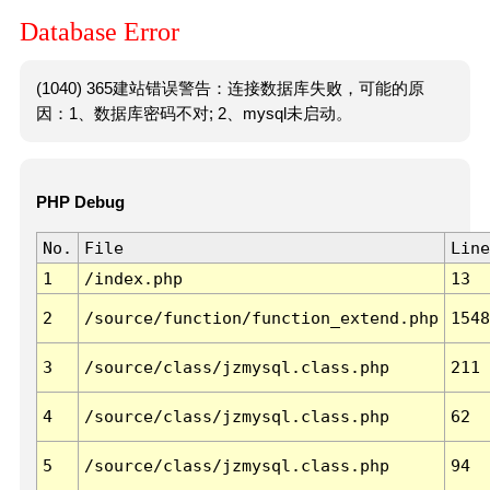
Database Error
(1040) 365建站错误警告：连接数据库失败，可能的原
因：1、数据库密码不对; 2、mysql未启动。
PHP Debug
No.
File
Line
1
/index.php
13
2
/source/function/function_extend.php
1548
3
/source/class/jzmysql.class.php
211
4
/source/class/jzmysql.class.php
62
5
/source/class/jzmysql.class.php
94