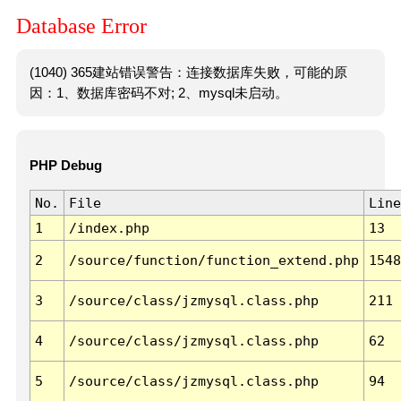
Database Error
(1040) 365建站错误警告：连接数据库失败，可能的原
因：1、数据库密码不对; 2、mysql未启动。
PHP Debug
No.
File
Line
1
/index.php
13
2
/source/function/function_extend.php
1548
3
/source/class/jzmysql.class.php
211
4
/source/class/jzmysql.class.php
62
5
/source/class/jzmysql.class.php
94