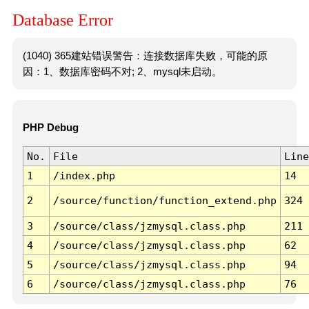
Database Error
(1040) 365建站错误警告：连接数据库失败，可能的原
因：1、数据库密码不对; 2、mysql未启动。
PHP Debug
No.
File
Line
1
/index.php
14
2
/source/function/function_extend.php
324
3
/source/class/jzmysql.class.php
211
4
/source/class/jzmysql.class.php
62
5
/source/class/jzmysql.class.php
94
6
/source/class/jzmysql.class.php
76