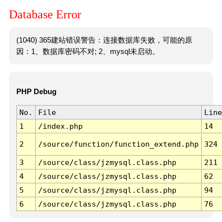
Database Error
(1040) 365建站错误警告：连接数据库失败，可能的原
因：1、数据库密码不对; 2、mysql未启动。
PHP Debug
No.
File
Line
1
/index.php
14
2
/source/function/function_extend.php
324
3
/source/class/jzmysql.class.php
211
4
/source/class/jzmysql.class.php
62
5
/source/class/jzmysql.class.php
94
6
/source/class/jzmysql.class.php
76