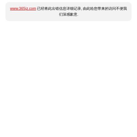
www.365jz.com
已经将此出错信息详细记录, 由此给您带来的访问不便我
们深感歉意.