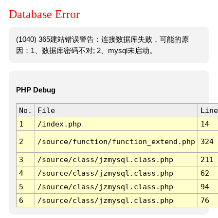
Database Error
(1040) 365建站错误警告：连接数据库失败，可能的原
因：1、数据库密码不对; 2、mysql未启动。
PHP Debug
No.
File
Line
1
/index.php
14
2
/source/function/function_extend.php
324
3
/source/class/jzmysql.class.php
211
4
/source/class/jzmysql.class.php
62
5
/source/class/jzmysql.class.php
94
6
/source/class/jzmysql.class.php
76