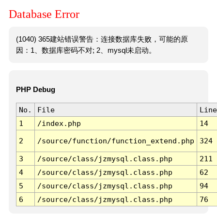
Database Error
(1040) 365建站错误警告：连接数据库失败，可能的原
因：1、数据库密码不对; 2、mysql未启动。
PHP Debug
No.
File
Line
1
/index.php
14
2
/source/function/function_extend.php
324
3
/source/class/jzmysql.class.php
211
4
/source/class/jzmysql.class.php
62
5
/source/class/jzmysql.class.php
94
6
/source/class/jzmysql.class.php
76