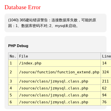
Database Error
(1040) 365建站错误警告：连接数据库失败，可能的原
因：1、数据库密码不对; 2、mysql未启动。
PHP Debug
No.
File
Line
1
/index.php
14
2
/source/function/function_extend.php
324
3
/source/class/jzmysql.class.php
211
4
/source/class/jzmysql.class.php
62
5
/source/class/jzmysql.class.php
94
6
/source/class/jzmysql.class.php
76