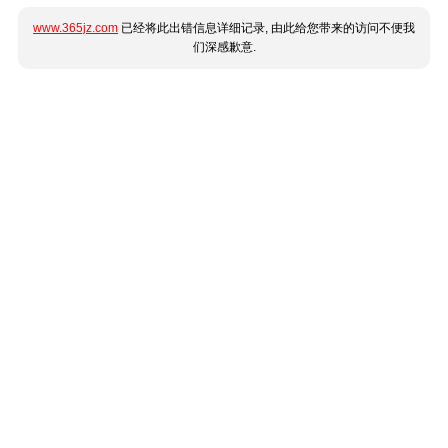
www.365jz.com
已经将此出错信息详细记录, 由此给您带来的访问不便我
们深感歉意.