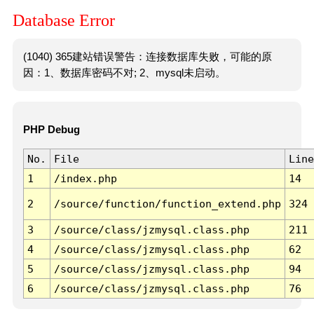
Database Error
(1040) 365建站错误警告：连接数据库失败，可能的原
因：1、数据库密码不对; 2、mysql未启动。
PHP Debug
No.
File
Line
1
/index.php
14
2
/source/function/function_extend.php
324
3
/source/class/jzmysql.class.php
211
4
/source/class/jzmysql.class.php
62
5
/source/class/jzmysql.class.php
94
6
/source/class/jzmysql.class.php
76