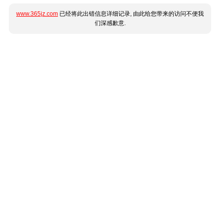
www.365jz.com
已经将此出错信息详细记录, 由此给您带来的访问不便我
们深感歉意.