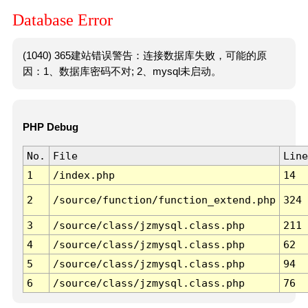
Database Error
(1040) 365建站错误警告：连接数据库失败，可能的原
因：1、数据库密码不对; 2、mysql未启动。
PHP Debug
No.
File
Line
1
/index.php
14
2
/source/function/function_extend.php
324
3
/source/class/jzmysql.class.php
211
4
/source/class/jzmysql.class.php
62
5
/source/class/jzmysql.class.php
94
6
/source/class/jzmysql.class.php
76