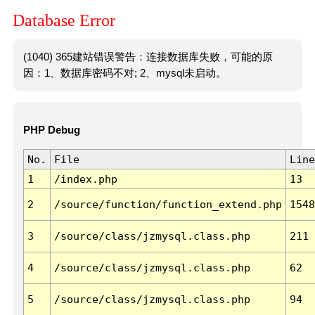
Database Error
(1040) 365建站错误警告：连接数据库失败，可能的原
因：1、数据库密码不对; 2、mysql未启动。
PHP Debug
No.
File
Line
1
/index.php
13
2
/source/function/function_extend.php
1548
3
/source/class/jzmysql.class.php
211
4
/source/class/jzmysql.class.php
62
5
/source/class/jzmysql.class.php
94