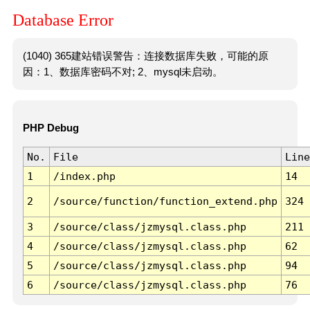
Database Error
(1040) 365建站错误警告：连接数据库失败，可能的原
因：1、数据库密码不对; 2、mysql未启动。
PHP Debug
No.
File
Line
1
/index.php
14
2
/source/function/function_extend.php
324
3
/source/class/jzmysql.class.php
211
4
/source/class/jzmysql.class.php
62
5
/source/class/jzmysql.class.php
94
6
/source/class/jzmysql.class.php
76