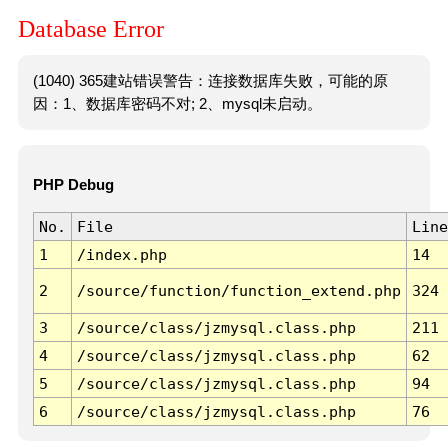
Database Error
(1040) 365建站错误警告：连接数据库失败，可能的原
因：1、数据库密码不对; 2、mysql未启动。
PHP Debug
No.
File
Line
1
/index.php
14
2
/source/function/function_extend.php
324
3
/source/class/jzmysql.class.php
211
4
/source/class/jzmysql.class.php
62
5
/source/class/jzmysql.class.php
94
6
/source/class/jzmysql.class.php
76