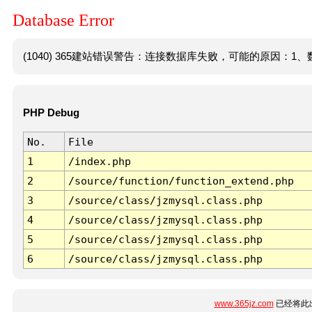
Database Error
(1040) 365建站错误警告：连接数据库失败，可能的原因：1、数
PHP Debug
No.
File
1
/index.php
2
/source/function/function_extend.php
3
/source/class/jzmysql.class.php
4
/source/class/jzmysql.class.php
5
/source/class/jzmysql.class.php
6
/source/class/jzmysql.class.php
www.365jz.com
已经将此