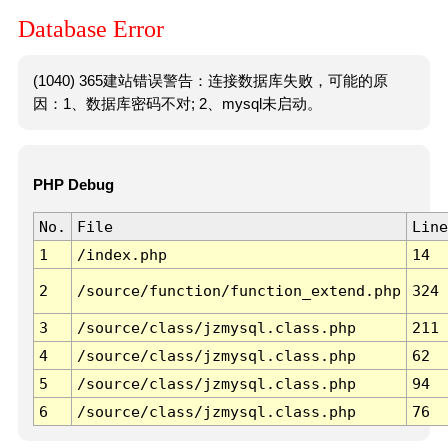
Database Error
(1040) 365建站错误警告：连接数据库失败，可能的原
因：1、数据库密码不对; 2、mysql未启动。
PHP Debug
No.
File
Line
1
/index.php
14
2
/source/function/function_extend.php
324
3
/source/class/jzmysql.class.php
211
4
/source/class/jzmysql.class.php
62
5
/source/class/jzmysql.class.php
94
6
/source/class/jzmysql.class.php
76