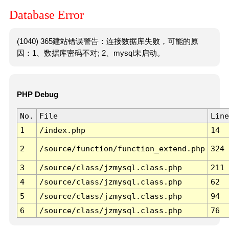
Database Error
(1040) 365建站错误警告：连接数据库失败，可能的原
因：1、数据库密码不对; 2、mysql未启动。
PHP Debug
No.
File
Line
1
/index.php
14
2
/source/function/function_extend.php
324
3
/source/class/jzmysql.class.php
211
4
/source/class/jzmysql.class.php
62
5
/source/class/jzmysql.class.php
94
6
/source/class/jzmysql.class.php
76