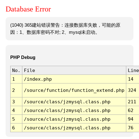
Database Error
(1040) 365建站错误警告：连接数据库失败，可能的原
因：1、数据库密码不对; 2、mysql未启动。
PHP Debug
No.
File
Line
1
/index.php
14
2
/source/function/function_extend.php
324
3
/source/class/jzmysql.class.php
211
4
/source/class/jzmysql.class.php
62
5
/source/class/jzmysql.class.php
94
6
/source/class/jzmysql.class.php
76