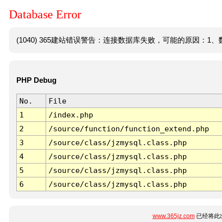
Database Error
(1040) 365建站错误警告：连接数据库失败，可能的原因：1、数
PHP Debug
No.
File
1
/index.php
2
/source/function/function_extend.php
3
/source/class/jzmysql.class.php
4
/source/class/jzmysql.class.php
5
/source/class/jzmysql.class.php
6
/source/class/jzmysql.class.php
www.365jz.com
已经将此