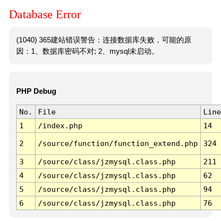
Database Error
(1040) 365建站错误警告：连接数据库失败，可能的原
因：1、数据库密码不对; 2、mysql未启动。
PHP Debug
No.
File
Line
1
/index.php
14
2
/source/function/function_extend.php
324
3
/source/class/jzmysql.class.php
211
4
/source/class/jzmysql.class.php
62
5
/source/class/jzmysql.class.php
94
6
/source/class/jzmysql.class.php
76