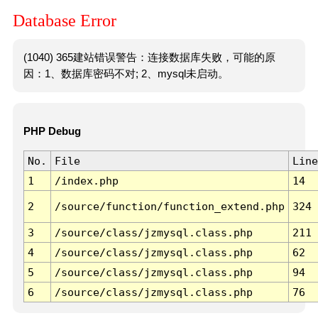
Database Error
(1040) 365建站错误警告：连接数据库失败，可能的原
因：1、数据库密码不对; 2、mysql未启动。
PHP Debug
No.
File
Line
1
/index.php
14
2
/source/function/function_extend.php
324
3
/source/class/jzmysql.class.php
211
4
/source/class/jzmysql.class.php
62
5
/source/class/jzmysql.class.php
94
6
/source/class/jzmysql.class.php
76