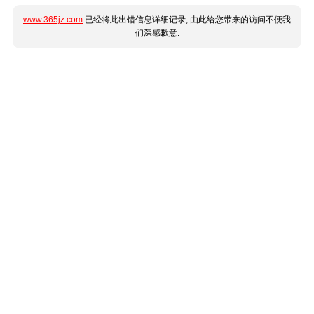
www.365jz.com
已经将此出错信息详细记录, 由此给您带来的访问不便我
们深感歉意.