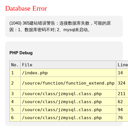
Database Error
(1040) 365建站错误警告：连接数据库失败，可能的原
因：1、数据库密码不对; 2、mysql未启动。
PHP Debug
No.
File
Line
1
/index.php
14
2
/source/function/function_extend.php
324
3
/source/class/jzmysql.class.php
211
4
/source/class/jzmysql.class.php
62
5
/source/class/jzmysql.class.php
94
6
/source/class/jzmysql.class.php
76