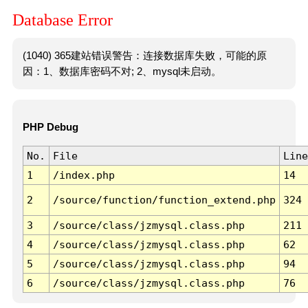
Database Error
(1040) 365建站错误警告：连接数据库失败，可能的原
因：1、数据库密码不对; 2、mysql未启动。
PHP Debug
No.
File
Line
1
/index.php
14
2
/source/function/function_extend.php
324
3
/source/class/jzmysql.class.php
211
4
/source/class/jzmysql.class.php
62
5
/source/class/jzmysql.class.php
94
6
/source/class/jzmysql.class.php
76