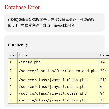
Database Error
(1040) 365建站错误警告：连接数据库失败，可能的原
因：1、数据库密码不对; 2、mysql未启动。
PHP Debug
No.
File
Line
1
/index.php
14
2
/source/function/function_extend.php
324
3
/source/class/jzmysql.class.php
211
4
/source/class/jzmysql.class.php
62
5
/source/class/jzmysql.class.php
94
6
/source/class/jzmysql.class.php
76