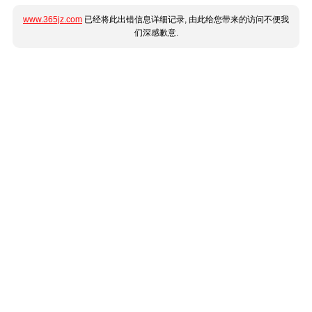
www.365jz.com
已经将此出错信息详细记录, 由此给您带来的访问不便我
们深感歉意.