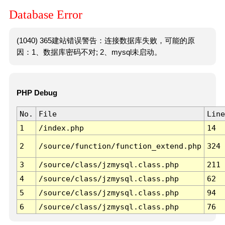
Database Error
(1040) 365建站错误警告：连接数据库失败，可能的原
因：1、数据库密码不对; 2、mysql未启动。
PHP Debug
No.
File
Line
1
/index.php
14
2
/source/function/function_extend.php
324
3
/source/class/jzmysql.class.php
211
4
/source/class/jzmysql.class.php
62
5
/source/class/jzmysql.class.php
94
6
/source/class/jzmysql.class.php
76