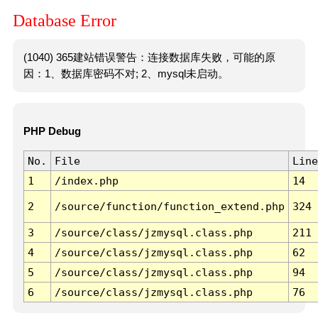
Database Error
(1040) 365建站错误警告：连接数据库失败，可能的原
因：1、数据库密码不对; 2、mysql未启动。
PHP Debug
No.
File
Line
1
/index.php
14
2
/source/function/function_extend.php
324
3
/source/class/jzmysql.class.php
211
4
/source/class/jzmysql.class.php
62
5
/source/class/jzmysql.class.php
94
6
/source/class/jzmysql.class.php
76