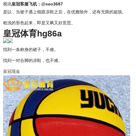
视讯
皇冠客服飞机：@seo3687
是以，当裙子遇上细跟凉鞋之后，在优雅除外，还有无限的超脱。
粗浅的形色起来，即是又飒又好意思。
皇冠体育hg86a
找到一条称身的裙子，不难。
找到一对合脚的凉鞋，也不难。
皇冠现金