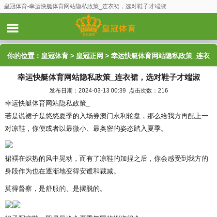
皇冠体育-幸运快艇体育网站隐私政策_连衣裙，选对鞋子才端淑
你的位置：
皇冠体育
>
皇冠正网
> 幸运快艇体育网站隐私政策_连衣
幸运快艇体育网站隐私政策_连衣裙，选对鞋子才端淑
裙，选对鞋子才端淑
发布日期：2024-03-13 00:39 点击次数：216
幸运快艇体育网站隐私政策_
若是说裙子是悠悠夏季的入场券澳门永利轮盘，那么给我方再配上一
对凉鞋，你便或者以最微小、最奥密的姿态踏入夏季。
裙䙓在炽热的风中晃动，而有了凉鞋的加捏之后，你会感受到我方的
身段作为也在逐渐地变得安谧和裁减。
莫得督察，是舒服的、是摆脱的。