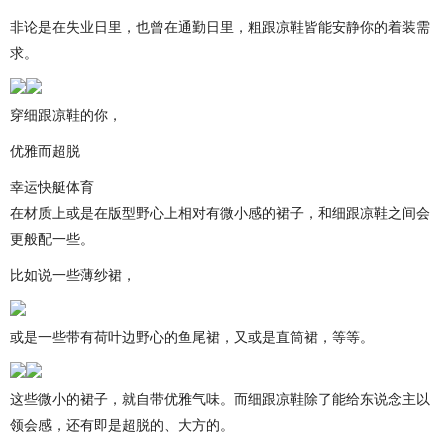
非论是在失业日里，也曾在通勤日里，粗跟凉鞋皆能安静你的着装需
求。
穿细跟凉鞋的你，
优雅而超脱
幸运快艇体育
在材质上或是在版型野心上相对有微小感的裙子，和细跟凉鞋之间会
更般配一些。
比如说一些薄纱裙，
或是一些带有荷叶边野心的鱼尾裙，又或是直筒裙，等等。
这些微小的裙子，就自带优雅气味。而细跟凉鞋除了能给东说念主以
领会感，还有即是超脱的、大方的。