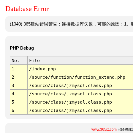
Database Error
(1040) 365建站错误警告：连接数据库失败，可能的原因：1、数
PHP Debug
No.
File
1
/index.php
2
/source/function/function_extend.php
3
/source/class/jzmysql.class.php
4
/source/class/jzmysql.class.php
5
/source/class/jzmysql.class.php
6
/source/class/jzmysql.class.php
www.365jz.com
已经将此