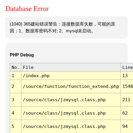
Database Error
(1040) 365建站错误警告：连接数据库失败，可能的原
因：1、数据库密码不对; 2、mysql未启动。
PHP Debug
No.
File
Line
1
/index.php
13
2
/source/function/function_extend.php
1548
3
/source/class/jzmysql.class.php
211
4
/source/class/jzmysql.class.php
62
5
/source/class/jzmysql.class.php
94