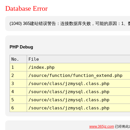
Database Error
(1040) 365建站错误警告：连接数据库失败，可能的原因：1、数
PHP Debug
No.
File
1
/index.php
2
/source/function/function_extend.php
3
/source/class/jzmysql.class.php
4
/source/class/jzmysql.class.php
5
/source/class/jzmysql.class.php
6
/source/class/jzmysql.class.php
www.365jz.com
已经将此